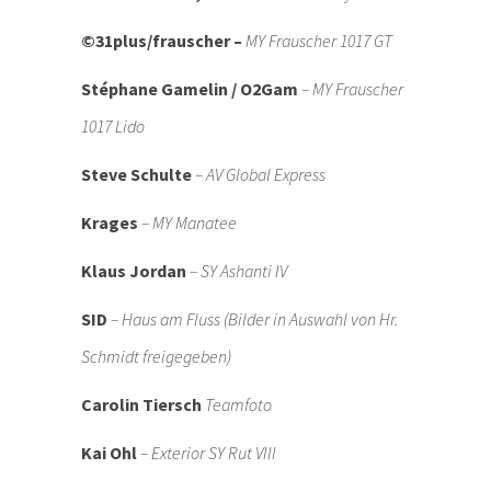
©31plus/frauscher –
MY Frauscher 1017 GT
Stéphane Gamelin / O2Gam
– MY Frauscher
1017 Lido
Steve Schulte
– AV Global Express
Krages
– MY Manatee
Klaus Jordan
– SY Ashanti IV
SID
– Haus am Fluss (Bilder in Auswahl von Hr.
Schmidt freigegeben)
Carolin Tiersch
Teamfoto
Kai Ohl
– Exterior SY Rut VIII