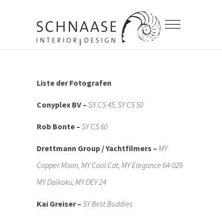
Liste der Fotografen
Conyplex BV –
SY
CS 45, SY CS 50
Rob Bonte –
SY CS 60
Drettmann Group / Yachtfilmers –
MY
Copper Moon, MY Cool Cat, MY Elegance 64-029
MY Daikoku, MY DEY 24
Kai Greiser –
SY Best Buddies