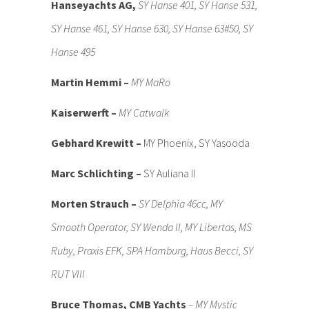
Hanseyachts AG,
SY Hanse 401, SY Hanse 531,
SY Hanse 461, SY Hanse 630, SY Hanse 63#50, SY
Hanse 495
Martin Hemmi –
MY MaRo
Kaiserwerft –
MY Catwalk
Gebhard Krewitt –
MY Phoenix, SY Yasooda
Marc Schlichting –
SY Auliana II
Morten Strauch –
SY Delphia 46cc, MY
Smooth Operator, SY Wenda II, MY Libertas, MS
Ruby, Praxis EFK, SPA Hamburg, Haus Becci, SY
RUT VIII
Bruce Thomas, CMB Yachts
– MY Mystic